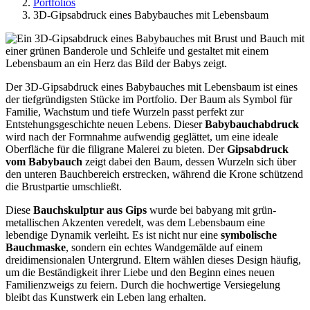
Portfolios
3D-Gipsabdruck eines Babybauches mit Lebensbaum
Der 3D-Gipsabdruck eines Babybauches mit Lebensbaum ist eines
der tiefgründigsten Stücke im Portfolio. Der Baum als Symbol für
Familie, Wachstum und tiefe Wurzeln passt perfekt zur
Entstehungsgeschichte neuen Lebens. Dieser
Babybauchabdruck
wird nach der Formnahme aufwendig geglättet, um eine ideale
Oberfläche für die filigrane Malerei zu bieten. Der
Gipsabdruck
vom Babybauch
zeigt dabei den Baum, dessen Wurzeln sich über
den unteren Bauchbereich erstrecken, während die Krone schützend
die Brustpartie umschließt.
Diese
Bauchskulptur aus Gips
wurde bei babyang mit grün-
metallischen Akzenten veredelt, was dem Lebensbaum eine
lebendige Dynamik verleiht. Es ist nicht nur eine
symbolische
Bauchmaske
, sondern ein echtes Wandgemälde auf einem
dreidimensionalen Untergrund. Eltern wählen dieses Design häufig,
um die Beständigkeit ihrer Liebe und den Beginn eines neuen
Familienzweigs zu feiern. Durch die hochwertige Versiegelung
bleibt das Kunstwerk ein Leben lang erhalten.