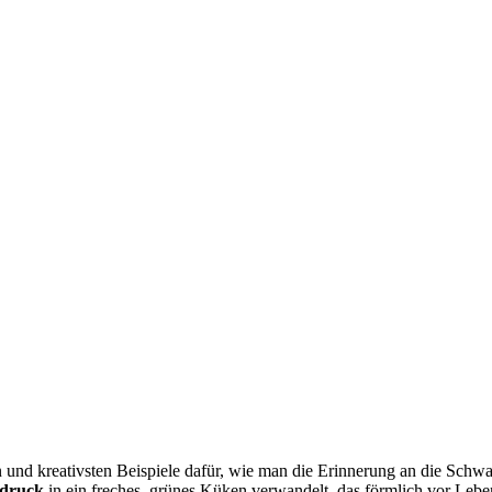
nd kreativsten Beispiele dafür, wie man die Erinnerung an die Schwan
druck
in ein freches, grünes Küken verwandelt, das förmlich vor Lebens