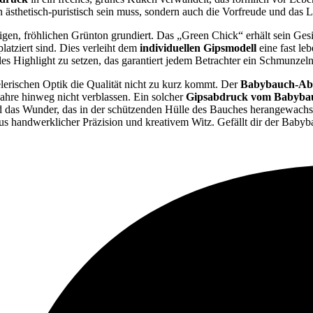
 ästhetisch-puristisch sein muss, sondern auch die Vorfreude und das 
igen, fröhlichen Grünton grundiert. Das „Green Chick“ erhält sein Ges
atziert sind. Dies verleiht dem
individuellen Gipsmodell
eine fast le
s Highlight zu setzen, das garantiert jedem Betrachter ein Schmunzeln
elerischen Optik die Qualität nicht zu kurz kommt. Der
Babybauch-Ab
ahre hinweg nicht verblassen. Ein solcher
Gipsabdruck vom Babyba
das Wunder, das in der schützenden Hülle des Bauches herangewachsen 
 aus handwerklicher Präzision und kreativem Witz. Gefällt dir der Ba