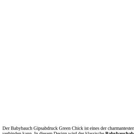
Der Babybauch Gipsabdruck Green Chick ist eines der charmantesten u
verbinden kann. In diesem Design wird der klassische
Babybauchab